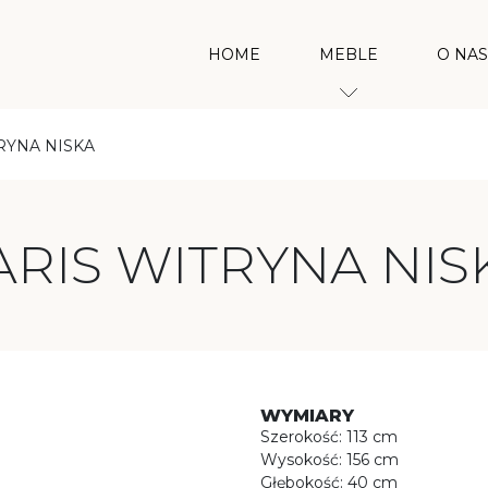
HOME
MEBLE
O NAS
RYNA NISKA
TYPY MEBLI
W
BIURKA
R
ARIS WITRYNA NIS
KOMODY
SZAFY
STOŁY
STOLIKI
SZAFKI RTV
PÓŁKI I LUSTRA
WYMIARY
REGAŁY
Szerokość: 113 cm
WITRYNY
Wysokość: 156 cm
Głębokość: 40 cm