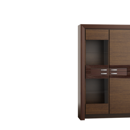
LORENA
MALAGA
MAZE
PARIS
PARIS SYPIALNIA
PORTO
ROTTERDAM
TRENDS