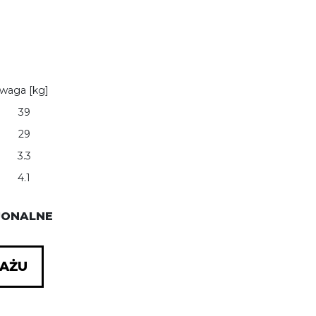
waga [kg]
39
29
3.3
4.1
JONALNE
TAŻU