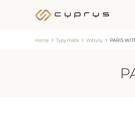
Home
Typy mebli
Witryny
PARIS WIT
KOLEKCJE MEBLI
BASIC
P
BERGEN
BOSTON
CREMONA SYPIALNIA I PRZEDPOKÓJ
DENVER
DENVER SYPIALNIA
FENIX
GAYA
INERTIA