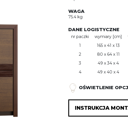
ŁÓŻKA I SZAFKI NOCNE
WAGA
75.4 kg
DANE LOGISTYCZNE
nr paczki
wymiary [cm]
1
165 x 41 x 13
2
80 x 64 x 11
3
49 x 34 x 4
4
49 x 40 x 4
OŚWIETLENIE OPC
INSTRUKCJA MON