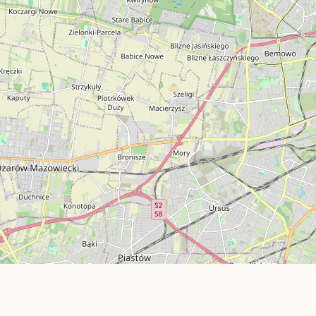
LORENA
MALAGA
MAZE
PARIS
PARIS SYPIALNIA
PORTO
ROTTERDAM
TRENDS