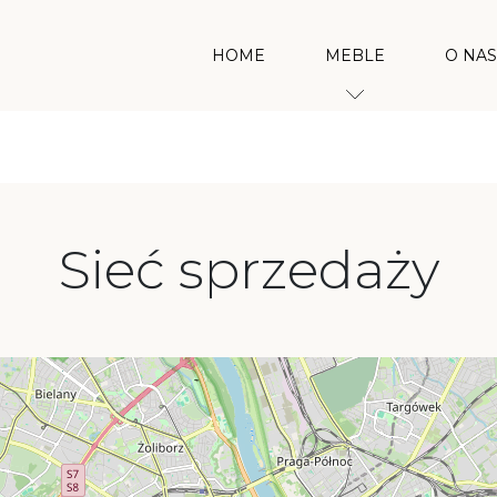
HOME
MEBLE
O NAS
TYPY MEBLI
W
BIURKA
R
Sieć sprzedaży
KOMODY
SZAFY
STOŁY
STOLIKI
SZAFKI RTV
PÓŁKI I LUSTRA
REGAŁY
WITRYNY