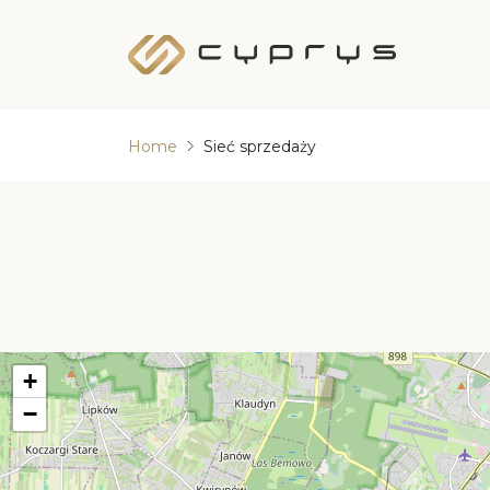
Home
Sieć sprzedaży
KOLEKCJE MEBLI
BASIC
BERGEN
BOSTON
CREMONA SYPIALNIA I PRZEDPOKÓJ
DENVER
DENVER SYPIALNIA
+
FENIX
−
GAYA
INERTIA