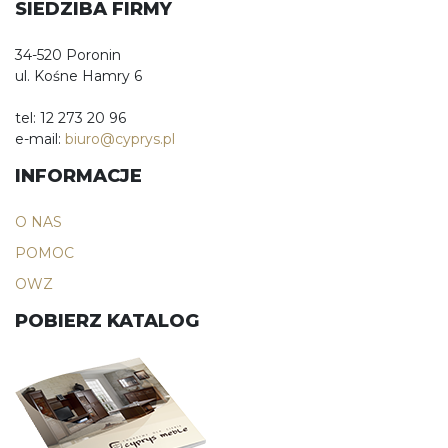
SIEDZIBA FIRMY
34-520 Poronin
ul. Kośne Hamry 6
tel: 12 273 20 96
e-mail:
biuro@cyprys.pl
INFORMACJE
O NAS
POMOC
OWZ
POBIERZ KATALOG