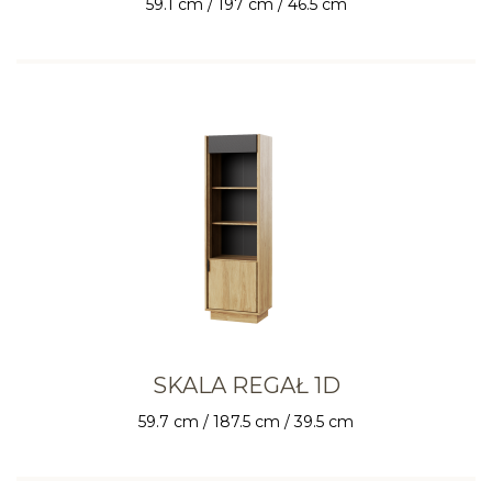
59.1 cm / 197 cm / 46.5 cm
SKALA REGAŁ 1D
59.7 cm / 187.5 cm / 39.5 cm