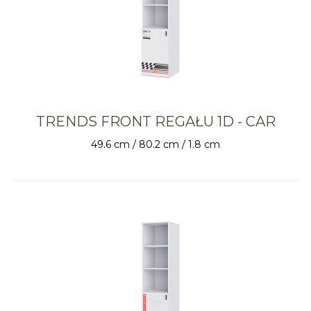
TRENDS FRONT REGAŁU 1D - CAR
49.6 cm / 80.2 cm / 1.8 cm