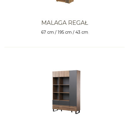
MALAGA REGAŁ
67 cm / 195 cm / 43 cm