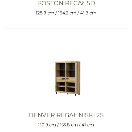
BOSTON REGAŁ 5D
128.9 cm / 194.2 cm / 41.8 cm
DENVER REGAŁ NISKI 2S
110.9 cm / 153.8 cm / 41 cm