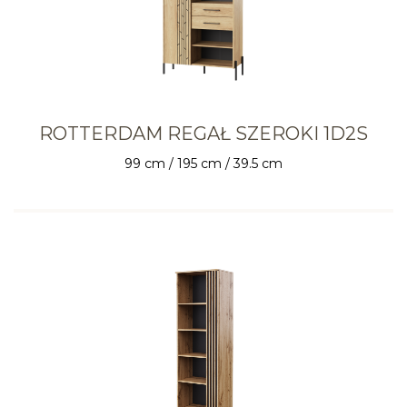
ROTTERDAM REGAŁ SZEROKI 1D2S
99 cm / 195 cm / 39.5 cm