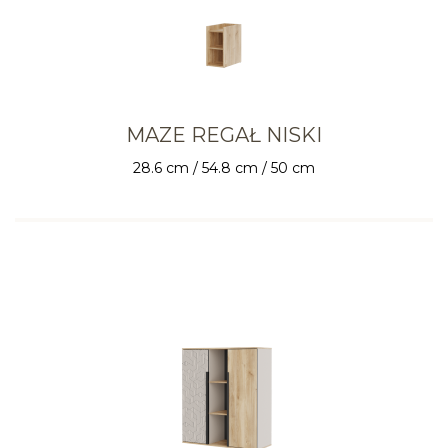
MAZE REGAŁ NISKI
28.6 cm / 54.8 cm / 50 cm