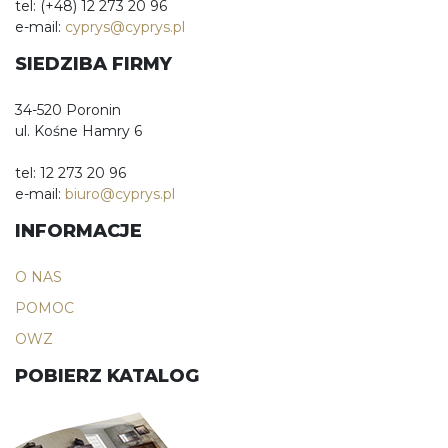
tel: (+48) 12 273 20 96
e-mail:
cyprys@cyprys.pl
SIEDZIBA FIRMY
34-520 Poronin
ul. Kośne Hamry 6
tel: 12 273 20 96
e-mail:
biuro@cyprys.pl
INFORMACJE
O NAS
POMOC
OWZ
POBIERZ KATALOG