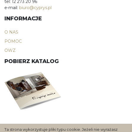
tel: 12 273 20 96
e-mail:
biuro@cyprys.pl
INFORMACJE
O NAS
POMOC
OWZ
POBIERZ KATALOG
Ta strona wykorzystuje pliki typu cookie. Jeżeli nie wyrażasz