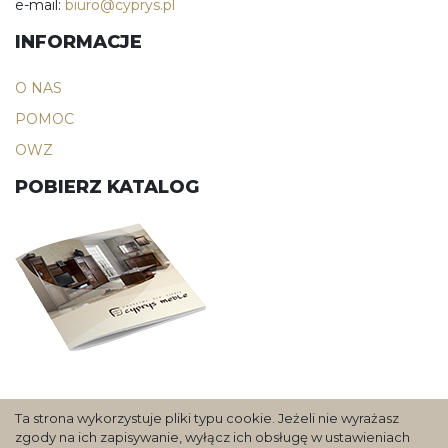
e-mail:
biuro@cyprys.pl
INFORMACJE
O NAS
POMOC
OWZ
POBIERZ KATALOG
Ta strona wykorzystuje pliki typu cookie. Jeżeli nie wyrażasz
zgody na ich zapisywanie, wyłącz ich obsługę w ustawieniach
Copyright 2020 Cyprys