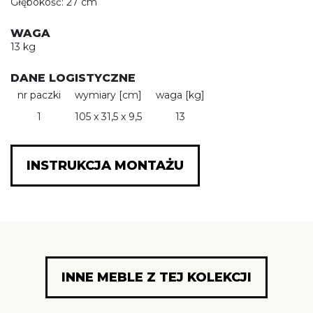
Głębokość: 27 cm
WAGA
13 kg
DANE LOGISTYCZNE
nr paczki
wymiary [cm]
waga [kg]
1
105 x 31,5 x 9,5
13
INSTRUKCJA MONTAŻU
INNE MEBLE Z TEJ KOLEKCJI