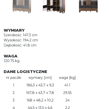
WYMIARY
Szerokość: 147.3 cm
Wysokość: 194.2 cm
Głębokość: 41.8 cm
WAGA
120.75 kg
DANE LOGISTYCZNE
nr paczki
wymiary [cm]
waga [kg]
1
186,3 x 43,7 x 9,3
41.1
2
167,8 x 43,7 x 7,8
29.55
3
168 x 48,2 x 10,2
24
4
44,5 x 13,5 x 6,6
2.2