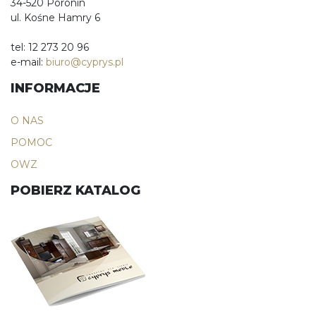
34-520 Poronin
ul. Kośne Hamry 6
tel: 12 273 20 96
e-mail:
biuro@cyprys.pl
INFORMACJE
O NAS
POMOC
OWZ
POBIERZ KATALOG